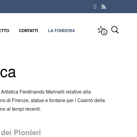
ETTO
CONTATTI
LA FONDERIA
0
oca
Artistica Ferdinando Marinelli relative alla
no di Firenze, statue e fontane per i Casinò della
no ai tempi recenti.
 dei Pionieri