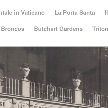
ale in Vaticano
La Porta Santa
I
i Broncos
Butchart Gardens
Trito