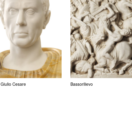
 Giulio Cesare
Bassorilievo