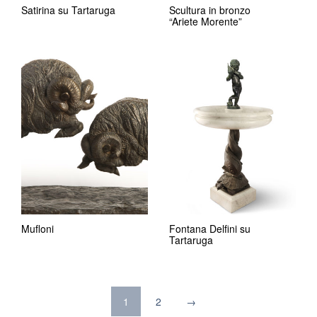
Satirina su Tartaruga
Scultura in bronzo
“Ariete Morente”
Mufloni
Fontana Delfini su
Tartaruga
1
2
→