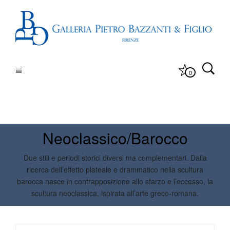
0
Neoclassico/Barocco
Due stili e periodi storici diversi ma complementari. Dalla
ricerca dell’effetto plateale e drammatico nella scultura
barocca nasce in contrapposizione allo sfarzo e l’eccesso, la
scultura neoclassica, ispirata all’arte greco-romana.