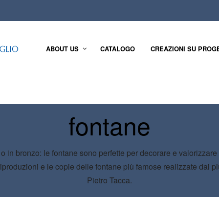
ABOUT US
CATALOGO
CREAZIONI SU PROG
fontane
 o in bronzo: le fontane sono perfette per decorare e valorizzar
riproduzioni e le copie delle fontane più famose realizzate dai pi
Pietro Tacca.