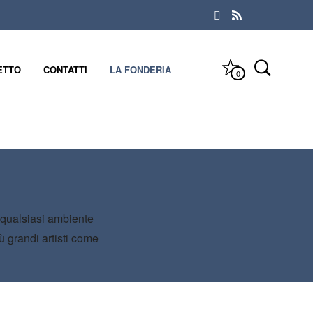
ETTO
CONTATTI
LA FONDERIA
0
e qualsiasi ambiente
ù grandi artisti come