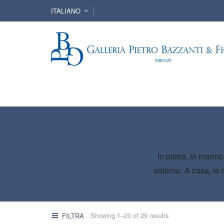
ITALIANO
In pietra, in marmo
esterno. A casa, le 
Showing 1–20 of 29 results
FILTRA