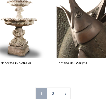
decorata in pietra di
Fontana dei Marlyns
1
2
→