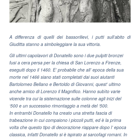
A differenza di quelli dei bassorilievi, i putti sull’abito di
Giuditta stanno a simboleggiare la sua vittoria.
Gli ultimi capolavori di Donatello sono i due pulpiti bronzei
fusi a cera persa per la chiesa di San Lorenzo a Firenze,
eseguiti dopo il 1460. E’ probabile che all’ epoca della sua
morte nel 1466 siano stati completati dai suoi aiutanti
Bartolomeo Bellano e Bertoldo di Giovanni, quest’ ultimo
anche amico di Lorenzo il Magnifico. Hanno subìto varie
vicende tra cui la sistemazione sulle colonne agli inizi del
‘500 e un successivo rimontaggio a metà del ‘500.
In entrambi Donatello ha creato una stretta fascia di
trabeazione in cui compaiono i piccoli putti, ed è la prima
volta che questo tipo di decorazione riappare dopo l’ epoca
classica, infatti Donatello si è ispirato ai sarcofagi romani. In