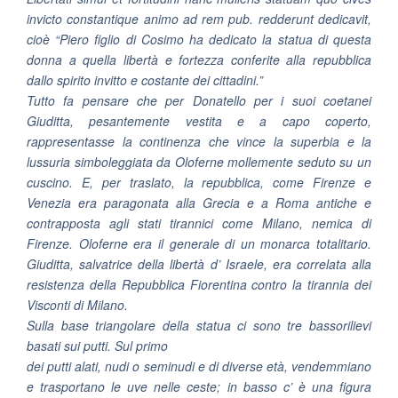
invicto constantique animo ad rem pub. redderunt dedicavit,
cioè “Piero figlio di Cosimo ha dedicato la statua di questa
donna a quella libertà e fortezza conferite alla repubblica
dallo spirito invitto e costante dei cittadini.”
Tutto fa pensare che per Donatello per i suoi coetanei
Giuditta, pesantemente vestita e a capo coperto,
rappresentasse la continenza che vince la superbia e la
lussuria simboleggiata da Oloferne mollemente seduto su un
cuscino. E, per traslato, la repubblica, come Firenze e
Venezia era paragonata alla Grecia e a Roma antiche e
contrapposta agli stati tirannici come Milano, nemica di
Firenze. Oloferne era il generale di un monarca totalitario.
Giuditta, salvatrice della libertà d’ Israele, era correlata alla
resistenza della Repubblica Fiorentina contro la tirannia dei
Visconti di Milano.
Sulla base triangolare della statua ci sono tre bassorilievi
basati sui putti. Sul primo
dei putti alati, nudi o seminudi e di diverse età, vendemmiano
e trasportano le uve nelle ceste; in basso c’ è una figura