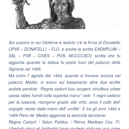
Sul cuscino in cui Oloferne è seduto c’è la firma di Donatello
OPVS – DONATELLI – FLO, e anche la scritta EXEMPLUM –
SAL – PVB – CIVES – POS- MCCCCXCV, scritta che fu
aggiunta quando la statua fu posta fuori del palazzo della
Signoria nel 1495.
Ma entro l’ agosto del 1464, quando si trovava ancora nel
palazzo Medici, vi erano sul basamento altre due scritte
andate perdute: “Regna cadunt luxu surgent virtutibus urbes
caesa vides humili colla superba manu” cioè: “I regni cadono
per la lussuria, risorgono grazie alle virtù: ecco il collo dell’
orgoglio reciso dalla mano dell’ umiltà”. E tra gli anni 1464 e
1469 Piero de’ Medici aggiunse la seconda iscrizione:
Regna Cadunt / Salus Publica / Petrus Medices Cos. Fi.
Libertati simul et fortitudini hanc mulieris statuam quo cives