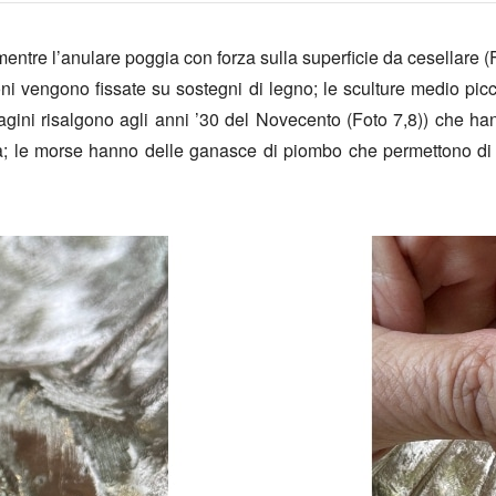
, mentre l’anulare poggia con forza sulla superficie da cesellare (
ioni vengono fissate su sostegni di legno; le sculture medio p
ini risalgono agli anni ’30 del Novecento (Foto 7,8)) che hanno
tura; le morse hanno delle ganasce di piombo che permettono di