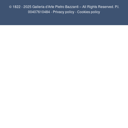
© 1822 - 2025 Galleria d’Arte Pietro Bazzanti – All Rights Reserved. P.I.
00407610484 -
Privacy policy
-
Cookies policy