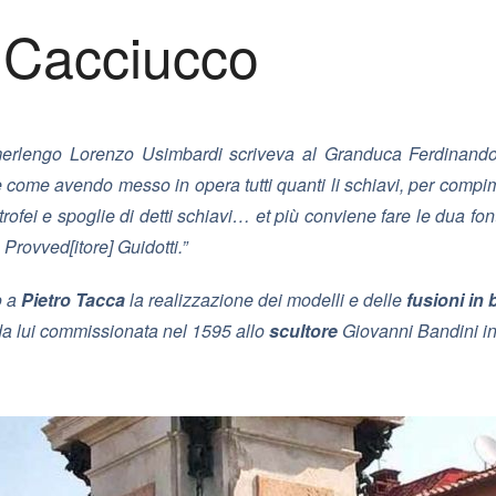
 Cacciucco
merlengo Lorenzo Usimbardi scriveva al Granduca Ferdinando 
ome avendo messo in opera tutti quanti li schiavi, per compime
fei e spoglie di detti schiavi… et più conviene fare le dua fonti
Provved[itore] Guidotti.”
o a
Pietro Tacca
la realizzazione dei modelli e delle
fusioni in
a lui commissionata nel 1595 allo
scultore
Giovanni Bandini i