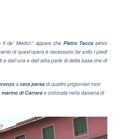
II de’ Medici:”
appare che
Pietro Tacca
servo
nto di quest’opera è necessario far sotto i piedi
 e dall’una e dall’altra parte di detta base che di
 bronzo
a
cera persa
di quattro prigionieri mori
n
marmo di Carrara
e collocata nella darsena di