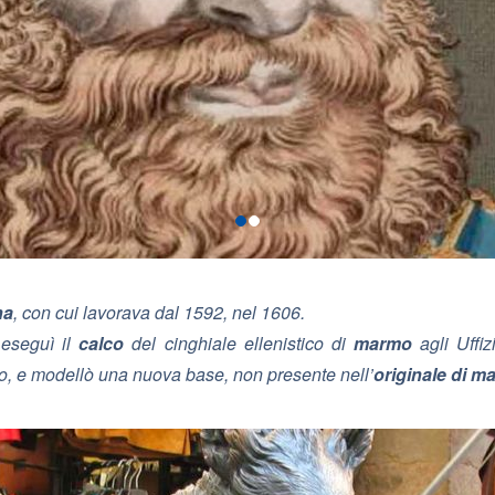
na
, con cui lavorava dal 1592, nel 1606.
 eseguì il
calco
del cinghiale ellenistico di
marmo
agli Uffi
vo, e modellò una nuova base, non presente nell’
originale di m