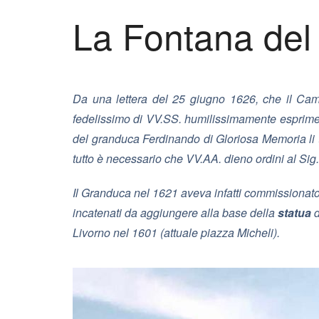
La Fontana del
Da una lettera del 25 giugno 1626, che il Ca
fedelissimo di VV.SS. humilissimamente esprime c
del granduca Ferdinando di Gloriosa Memoria li tro
tutto è necessario che VV.AA. dieno ordini al Sig. 
Il Granduca nel 1621 aveva infatti commissionat
incatenati da aggiungere alla base della
statua
d
Livorno nel 1601 (attuale piazza Micheli).