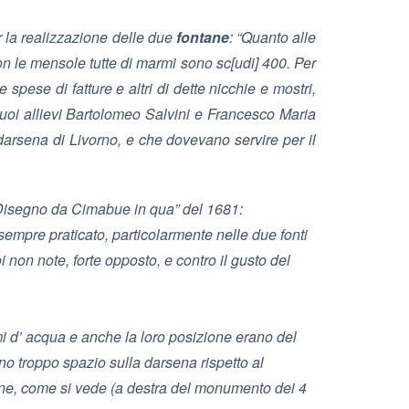
 la realizzazione delle due
fontane
: “
Quanto alle
con le mensole tutte di marmi sono sc[udi] 400. Per
spese di fatture e altri di dette nicchie e mostri,
suoi allievi Bartolomeo Salvini e Francesco Maria
 darsena di Livorno, e che dovevano servire per il
i Disegno da Cimabue in qua” del 1681:
empre praticato, particolarmente nelle due fonti
 non note, forte opposto, e contro il gusto del
mi d’ acqua e anche la loro posizione erano del
ano troppo spazio sulla darsena rispetto al
tane, come si vede (a destra del monumento dei 4