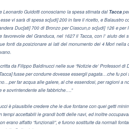
ore Leonardo Guidotti conosciamo la spesa stimata dal
Tacca
per
esse vi sarà di spesa sc[udi] 200 in fare il ricetto, e Balaustro 
i andera Duc[ati] 700 di Bronzo per Ciascun,o sc[udi] 126 e per le 
re favorevole del Granduca, nel 1627 il Tacca, con l’ aiuto dei 
due fonti da posizionare ai lati del monumento dei 4 Mori nella
avano.
itta da Filippo Baldinucci nelle sue “Notizie de’ Professori d
l Tacca] fusse per condurre dovesse essergli pagata…che fu poi s
rno…per far acqua alle galere, al che essendosi, per ragioni a noi
ze e sovrintendente alle fabbriche….”
ucci è plausibile credere che le due fontane con quei getti mini
in tempi accettabili le grandi botti delle navi, ed inoltre occupav
n erano affatto “funzionali”, e furono sostituite da normali fon