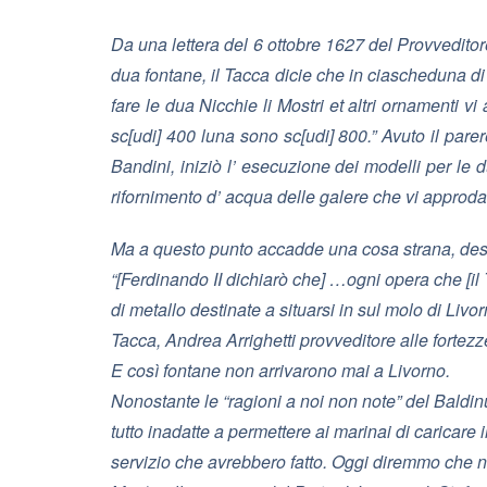
Da una lettera del 6 ottobre 1627 del Provvedit
dua fontane, il Tacca dicie che in ciascheduna di 
fare le dua Nicchie li Mostri et altri ornamenti v
sc[udi] 400 luna sono sc[udi] 800.”
Avuto il pare
Bandini, iniziò l’ esecuzione dei modelli per le 
rifornimento d’ acqua delle galere che vi approd
Ma a questo punto accadde una cosa strana, descr
“[Ferdinando II dichiarò che] …ogni opera che [i
di metallo destinate a situarsi in sul molo di Livo
Tacca, Andrea Arrighetti provveditore alle fortez
E così fontane non arrivarono mai a Livorno.
Nonostante le “ragioni a noi non note” del Baldin
tutto inadatte a permettere ai marinai di caricare 
servizio che avrebbero fatto. Oggi diremmo che no