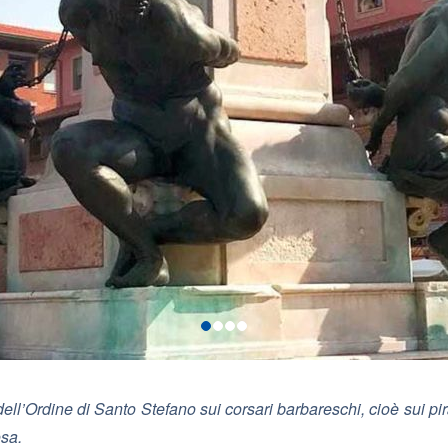
ell’Ordine di Santo Stefano sui corsari barbareschi, cioè sui pir
sa.