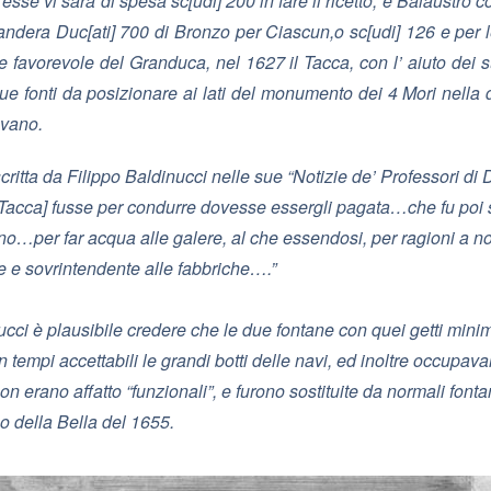
esse vi sarà di spesa sc[udi] 200 in fare il ricetto, e Balaustro 
i andera Duc[ati] 700 di Bronzo per Ciascun,o sc[udi] 126 e per le 
re favorevole del Granduca, nel 1627 il Tacca, con l’ aiuto dei 
due fonti da posizionare ai lati del monumento dei 4 Mori nella
avano.
itta da Filippo Baldinucci nelle sue “Notizie de’ Professori d
l Tacca] fusse per condurre dovesse essergli pagata…che fu poi s
rno…per far acqua alle galere, al che essendosi, per ragioni a noi
ze e sovrintendente alle fabbriche….”
ucci è plausibile credere che le due fontane con quei getti mini
in tempi accettabili le grandi botti delle navi, ed inoltre occupav
n erano affatto “funzionali”, e furono sostituite da normali fon
no della Bella del 1655.