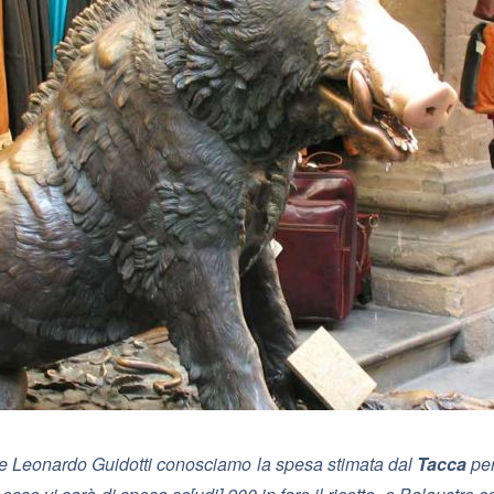
ore Leonardo Guidotti conosciamo la spesa stimata dal
Tacca
per