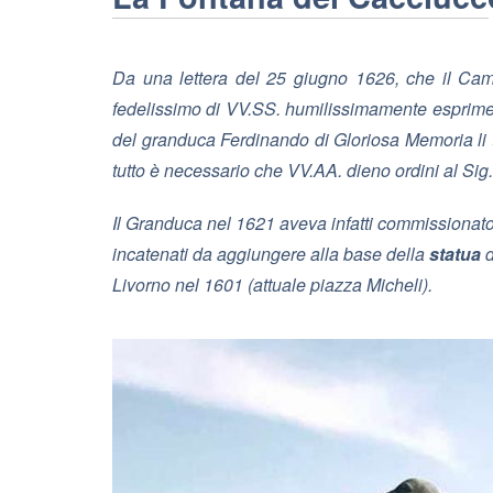
Da una lettera del 25 giugno 1626, che il Ca
fedelissimo di VV.SS. humilissimamente esprime c
del granduca Ferdinando di Gloriosa Memoria li tro
tutto è necessario che VV.AA. dieno ordini al Sig. 
Il Granduca nel 1621 aveva infatti commissionat
incatenati da aggiungere alla base della
statua
d
Livorno nel 1601 (attuale piazza Micheli).