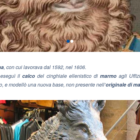
na
, con cui lavorava dal 1592, nel 1606.
 eseguì il
calco
del cinghiale ellenistico di
marmo
agli Uffi
vo, e modellò una nuova base, non presente nell’
originale di m