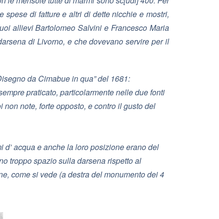
con le mensole tutte di marmi sono sc[udi] 400. Per
spese di fatture e altri di dette nicchie e mostri,
suoi allievi Bartolomeo Salvini e Francesco Maria
 darsena di Livorno, e che dovevano servire per il
i Disegno da Cimabue in qua” del 1681:
empre praticato, particolarmente nelle due fonti
 non note, forte opposto, e contro il gusto del
mi d’ acqua e anche la loro posizione erano del
ano troppo spazio sulla darsena rispetto al
tane, come si vede (a destra del monumento dei 4