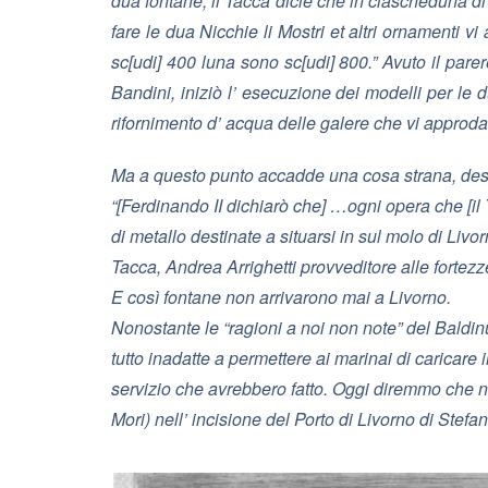
dua fontane, il Tacca dicie che in ciascheduna di 
fare le dua Nicchie li Mostri et altri ornamenti v
sc[udi] 400 luna sono sc[udi] 800.”
Avuto il pare
Bandini, iniziò l’ esecuzione dei modelli per le 
rifornimento d’ acqua delle galere che vi approd
Ma a questo punto accadde una cosa strana, descr
“[Ferdinando II dichiarò che] …ogni opera che [i
di metallo destinate a situarsi in sul molo di Livo
Tacca, Andrea Arrighetti provveditore alle fortez
E così fontane non arrivarono mai a Livorno.
Nonostante le “ragioni a noi non note” del Baldin
tutto inadatte a permettere ai marinai di caricare 
servizio che avrebbero fatto. Oggi diremmo che no
Mori) nell’ incisione del Porto di Livorno di Stefa