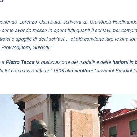
merlengo Lorenzo Usimbardi scriveva al Granduca Ferdinando 
ome avendo messo in opera tutti quanti li schiavi, per compime
fei e spoglie di detti schiavi… et più conviene fare le dua fonti
Provved[itore] Guidotti.”
o a
Pietro Tacca
la realizzazione dei modelli e delle
fusioni in
a lui commissionata nel 1595 allo
scultore
Giovanni Bandini i