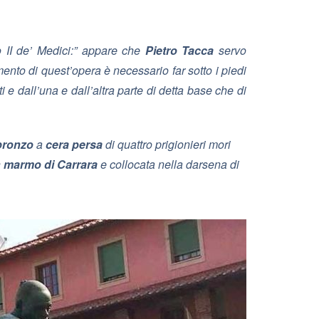
II de’ Medici:”
appare che
Pietro Tacca
servo
nto di quest’opera è necessario far sotto i piedi
 e dall’una e dall’altra parte di detta base che di
 bronzo
a
cera persa
di quattro prigionieri mori
n
marmo di Carrara
e collocata nella darsena di