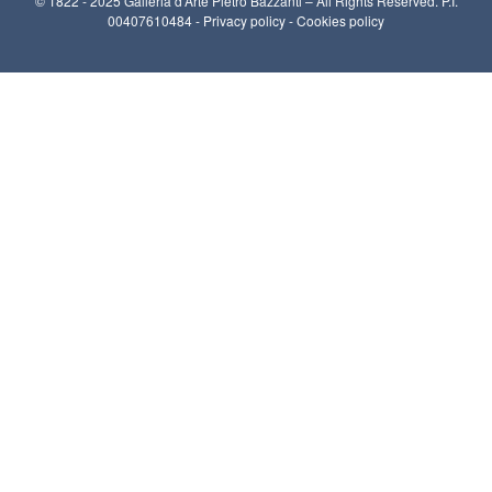
© 1822 - 2025 Galleria d’Arte Pietro Bazzanti – All Rights Reserved. P.I.
00407610484 -
Privacy policy
-
Cookies policy