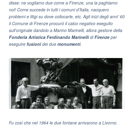
disse: ne vogliamo due come a Firenze, una la paghiamo
noi! Come succede in tutti i comuni d’Italia, nacquero
problemi e litigi su dove collocarle, etc. Agli inizi degli anni’ 60
il Comune di Firenze procurò il calco negativo eseguito
sull’originale dandolo a Marino Marinelli, allora gestore della
Fonderia Artistica Ferdinando Marinelli
di
Firenze
per
eseguire
fusioni
dei due
monumenti
.
Fu così che nel 1964 le due fontane arrivarono a Livorno.