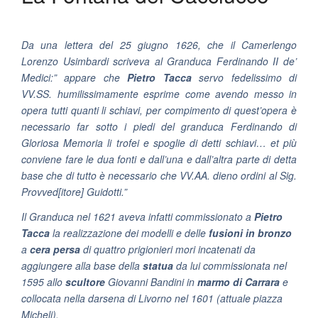
Da una lettera del 25 giugno 1626, che il Camerlengo
Lorenzo Usimbardi scriveva al Granduca Ferdinando II de’
Medici:”
appare che
Pietro Tacca
servo fedelissimo di
VV.SS. humilissimamente esprime come avendo messo in
opera tutti quanti li schiavi, per compimento di quest’opera è
necessario far sotto i piedi del granduca Ferdinando di
Gloriosa Memoria li trofei e spoglie di detti schiavi… et più
conviene fare le dua fonti e dall’una e dall’altra parte di detta
base che di tutto è necessario che VV.AA. dieno ordini al Sig.
Provved[itore] Guidotti.”
Il Granduca nel 1621 aveva infatti commissionato a
Pietro
Tacca
la realizzazione dei modelli e delle
fusioni in bronzo
a
cera persa
di quattro prigionieri mori incatenati da
aggiungere alla base della
statua
da lui commissionata nel
1595 allo
scultore
Giovanni Bandini in
marmo di Carrara
e
collocata nella darsena di Livorno nel 1601 (attuale piazza
Micheli).