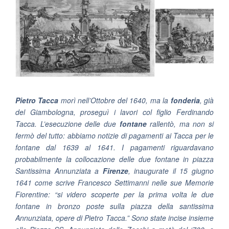
Pietro Tacca
morì nell’Ottobre del 1640, ma la
fonderia
, già
del Giambologna, proseguì i lavori col figlio Ferdinando
Tacca. L’esecuzione delle due
fontane
rallentò, ma non si
fermò del tutto: abbiamo notizie di pagamenti ai Tacca per le
fontane dal 1639 al 1641. I pagamenti riguardavano
probabilmente la collocazione delle due fontane in piazza
Santissima Annunziata a
Firenze
, inaugurate il 15 giugno
1641 come scrive Francesco Settimanni nelle sue Memorie
Fiorentine:
“si videro scoperte per la prima volta le due
fontane in bronzo poste sulla piazza della santissima
Annunziata, opere di Pietro Tacca.”
Sono state incise insieme