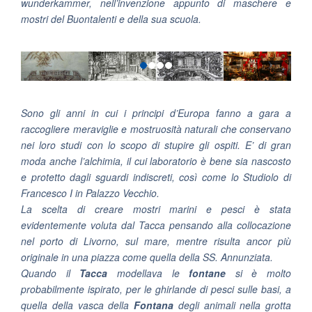
wunderkammer, nell’invenzione appunto di maschere e
mostri del Buontalenti e della sua scuola.
Sono gli anni in cui i principi d’Europa fanno a gara a
raccogliere meraviglie e mostruosità naturali che conservano
nei loro studi con lo scopo di stupire gli ospiti. E’ di gran
moda anche l’alchimia, il cui laboratorio è bene sia nascosto
e protetto dagli sguardi indiscreti, così come lo Studiolo di
Francesco I in Palazzo Vecchio.
La scelta di creare mostri marini e pesci è stata
evidentemente voluta dal Tacca pensando alla collocazione
nel porto di Livorno, sul mare, mentre risulta ancor più
originale in una piazza come quella della SS. Annunziata.
Quando il
Tacca
modellava le
fontane
si è molto
probabilmente ispirato, per le ghirlande di pesci sulle basi, a
quella della vasca della
Fontana
degli animali nella grotta