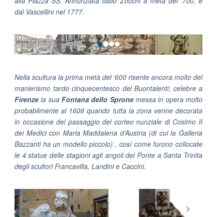
alla Piazza SS. Annunziata dallo Zocchi a metà del ‘700, e
dal Vascellini nel 1777.
Nella scultura la prima metà del ‘600 risente ancora molto del
manierismo tardo cinquecentesco del Buontalenti; celebre a
Firenze
la sua
Fontana dello Sprone
messa in opera molto
probabilmente al 1608 quando tutta la zona venne decorata
in occasione del passaggio del corteo nunziale di Cosimo II
dei Medici con Maria Maddalena d’Austria (di cui la Galleria
Bazzanti ha un modello piccolo) , così come furono collocate
le 4 statue delle stagioni agli angoli del Ponte a Santa Trinita
degli scultori Francavilla, Landini e Caccini.