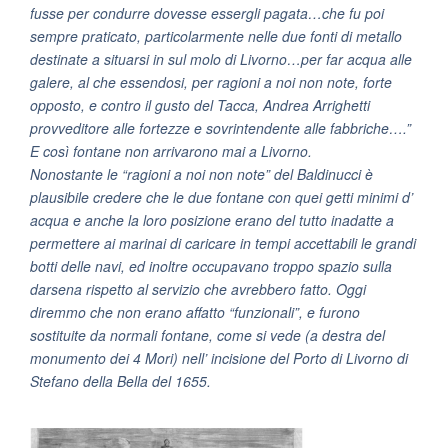
fusse per condurre dovesse essergli pagata…che fu poi
sempre praticato, particolarmente nelle due fonti di metallo
destinate a situarsi in sul molo di Livorno…per far acqua alle
galere, al che essendosi, per ragioni a noi non note, forte
opposto, e contro il gusto del Tacca, Andrea Arrighetti
provveditore alle fortezze e sovrintendente alle fabbriche….”
E così fontane non arrivarono mai a Livorno.
Nonostante le “ragioni a noi non note” del Baldinucci è
plausibile credere che le due fontane con quei getti minimi d’
acqua e anche la loro posizione erano del tutto inadatte a
permettere ai marinai di caricare in tempi accettabili le grandi
botti delle navi, ed inoltre occupavano troppo spazio sulla
darsena rispetto al servizio che avrebbero fatto. Oggi
diremmo che non erano affatto “funzionali”, e furono
sostituite da normali fontane, come si vede (a destra del
monumento dei 4 Mori) nell’ incisione del Porto di Livorno di
Stefano della Bella del 1655.