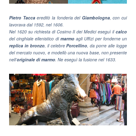
Pietro Tacca
ereditò la fonderia del
Giambologna
, con cui
lavorava dal 1592, nel 1606.
Nel 1620 su richiesta di Cosimo II dei Medici eseguì il
calco
del cinghiale ellenistico di
marmo
agli Uffizi per fonderne un
replica in bronzo
, il celebre
Porcellino
, da porre alle logge
del mercato nuovo, e modellò una nuova base, non presente
nell’
originale di marmo
. Ne eseguì la fusione nel 1633.