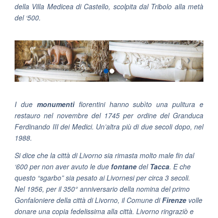
della Villa Medicea di Castello, scolpita dal Tribolo alla metà
del ‘500.
I due
monumenti
fiorentini hanno subìto una pulitura e
restauro nel novembre del 1745 per ordine del Granduca
Ferdinando III dei Medici. Un’altra più di due secoli dopo, nel
1988.
Si dice che la città di Livorno sia rimasta molto male fin dal
‘600 per non aver avuto le due
fontane
del
Tacca
. E che
questo “sgarbo” sia pesato ai Livornesi per circa 3 secoli.
Nel 1956, per il 350° anniversario della nomina del primo
Gonfaloniere della città di Livorno, il Comune di
Firenze
volle
donare una copia fedelissima alla città. Livorno ringraziò e