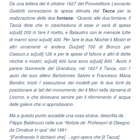
Da una lettera del 6 ottobre 1627 del Provveditore Leonardo
Guidotti conosciamo la spesa stimata dal
Tacca
per la
realizzazione delle due
fontane
: “
Quanto alle dua fontane, il
Tacca dicie che in ciascheduna di esse vi sarà di spesa
sc[udi] 200 in fare il ricetto, e Balaustro con le mensole tutte
di marmi sono sc[udi] 400. Per fare le dua Nicchie li Mostri et
altri ornamenti vi andera Duc[ati] 700 di Bronzo per
Ciascun,o sc[udi] 126 e per le spese di fatture e altri di dette
nicchie e mostri, sc[udi] 400 luna sono sc[udi] 800.”
Avuto il
parere favorevole del Granduca, nel 1627 il Tacca, con l’
aiuto dei suoi allievi Bartolomeo Salvini e Francesco Maria
Bandini, iniziò l’ esecuzione dei modelli per le due fonti da
posizionare ai lati del monumento dei 4 Mori nella darsena di
Livorno, e che dovevano servire per il rifornimento d’ acqua
delle galere che vi approdavano.
Ma a questo punto accadde una cosa strana, descritta da
Filippo Baldinucci nelle sue “Notizie de’ Professori di Disegno
da Cimabue in qua” del 1681:
“[Ferdinando II dichiarò che] …ogni opera che [il Tacca]