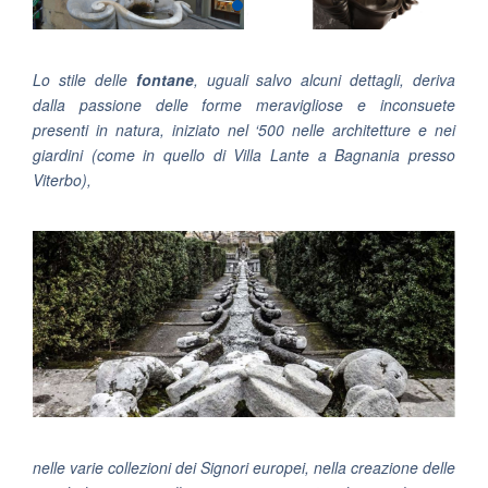
Lo stile delle
fontane
, uguali salvo alcuni dettagli, deriva
dalla passione delle forme meravigliose e inconsuete
presenti in natura, iniziato nel ‘500 nelle architetture e nei
giardini (come in quello di Villa Lante a Bagnania presso
Viterbo),
nelle varie collezioni dei Signori europei, nella creazione delle