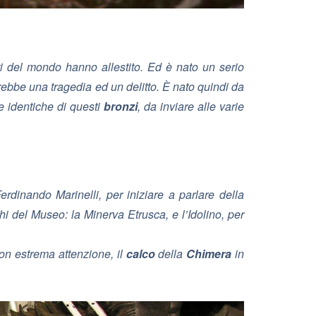
ti del mondo hanno allestito. Ed è nato un serio
rebbe una tragedia ed un delitto. È nato quindi da
 identiche di questi
bronzi
, da inviare alle varie
Ferdinando Marinelli
, per iniziare a parlare della
hi del Museo: la
Minerva Etrusca
, e l’
Idolino
, per
con estrema attenzione, il
calco
della
Chimera
in