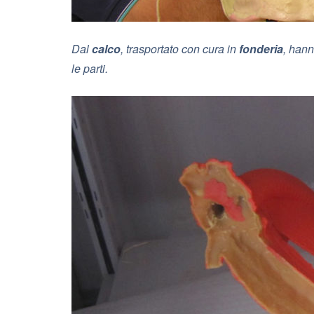
Dal
calco
, trasportato con cura in
fonderia
, hann
le parti.