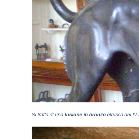
Si tratta di una
fusione in bronzo
etrusca del IV 