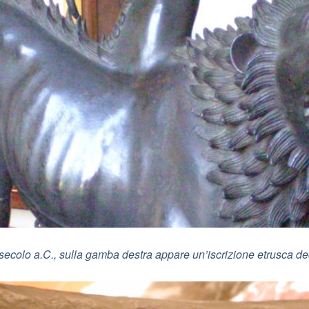
secolo a.C., sulla gamba destra appare un’iscrizione etrusca ded