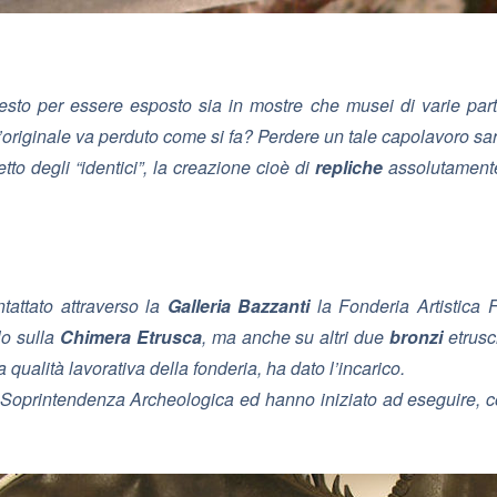
iesto per essere esposto sia in mostre che musei di varie par
’originale va perduto come si fa? Perdere un tale capolavoro sa
to degli “identici”, la creazione cioè di
repliche
assolutamente
tattato attraverso la
Galleria Bazzanti
la
Fonderia Artistica 
lo sulla
Chimera Etrusca
, ma anche su altri due
bronzi
etrusc
a qualità lavorativa della fonderia, ha dato l’incarico.
lla Soprintendenza Archeologica ed hanno iniziato ad eseguire, 