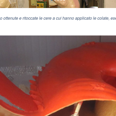
o ottenute e ritoccate le cere a cui hanno applicato le colate, e