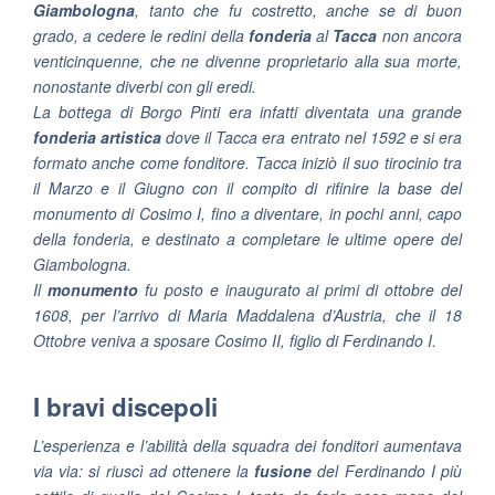
Giambologna
, tanto che fu costretto, anche se di buon
grado, a cedere le redini della
fonderia
al
Tacca
non ancora
venticinquenne, che ne divenne proprietario alla sua morte,
nonostante diverbi con gli eredi.
La bottega di Borgo Pinti era infatti diventata una grande
fonderia artistica
dove il Tacca era entrato nel 1592 e si era
formato anche come fonditore. Tacca iniziò il suo tirocinio tra
il Marzo e il Giugno con il compito di rifinire la base del
monumento di Cosimo I, fino a diventare, in pochi anni, capo
della fonderia, e destinato a completare le ultime opere del
Giambologna.
Il
monumento
fu posto e inaugurato ai primi di ottobre del
1608, per l’arrivo di Maria Maddalena d’Austria, che il 18
Ottobre veniva a sposare Cosimo II, figlio di Ferdinando I.
I bravi discepoli
L’esperienza e l’abilità della squadra dei fonditori aumentava
via via: si riuscì ad ottenere la
fusione
del Ferdinando I più