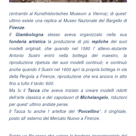
(entrambi al Kunsthistorisches Museum a Vienna); di quest’
ultimo esiste una replica al Museo Nazionale del Bargello di
Firenze
.
Il
Giambologna
stesso aveva organizzato nella sua
fonderia artistica
la produzione di più
repliche
dei suoi
modelli originali, che quando nel 1580 l’ allievo-aiutante
Antonio Susini entrò nella bottega del maestro, la
riproduzione ripetuta dei suoi modelli continuò; e continuò
anche quando il Susini nel 1600 aprì la propria bottega in via
della Pergola a Firenze, riproduzione che era ancora in atto
fino a tutto il tardo ‘600.
Ma fu il
Tacca
che aveva iniziato a creare modelli ridotti
dell’arte classica e dei capolavori di
Michelangelo
, riduzioni
per quest’ ultimo andate perse.
Il Tacca fu anche l’ artefice del “
Porcellino
”, il cinghiale,
posto all’ esterno del Mercato Nuovo a Firenze.
Esiste un filo rosso che unisce la fonderia rinascimentale del