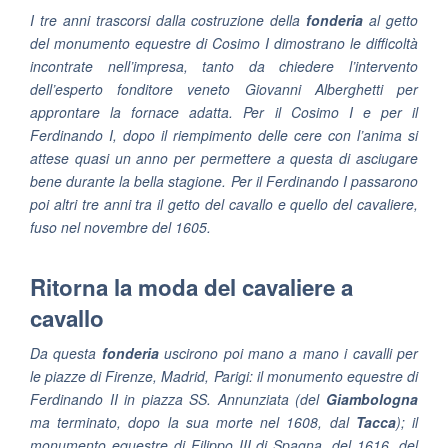
I tre anni trascorsi dalla costruzione della
fonderia
al getto
del monumento equestre di Cosimo I dimostrano le difficoltà
incontrate nell’impresa, tanto da chiedere l’intervento
dell’esperto fonditore veneto Giovanni Alberghetti per
approntare la fornace adatta. Per il Cosimo I e per il
Ferdinando I, dopo il riempimento delle cere con l’anima si
attese quasi un anno per permettere a questa di asciugare
bene durante la bella stagione. Per il Ferdinando I passarono
poi altri tre anni tra il getto del cavallo e quello del cavaliere,
fuso nel novembre del 1605.
Ritorna la moda del cavaliere a
cavallo
Da questa
fonderia
uscirono poi mano a mano i cavalli per
le piazze di Firenze, Madrid, Parigi: il monumento equestre di
Ferdinando II in piazza SS. Annunziata (del
Giambologna
ma terminato, dopo la sua morte nel 1608, dal
Tacca
); il
monumento equestre di Filippo III di Spagna, del 1616, del