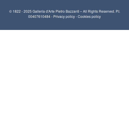
© 1822 - 2025 Galleria d’Arte Pietro Bazzanti – All Rights Reserved. P.I.
00407610484 -
Privacy policy
-
Cookies policy