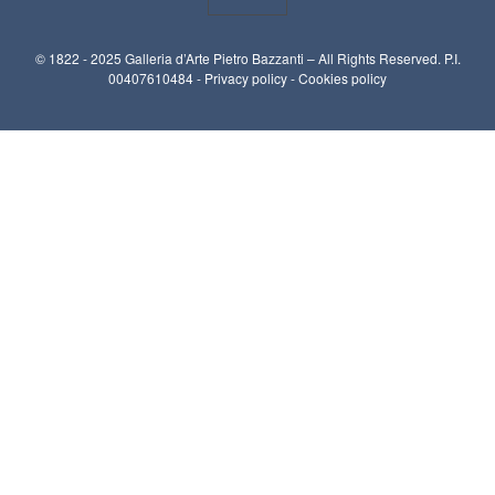
© 1822 - 2025 Galleria d’Arte Pietro Bazzanti – All Rights Reserved. P.I.
00407610484 -
Privacy policy
-
Cookies policy