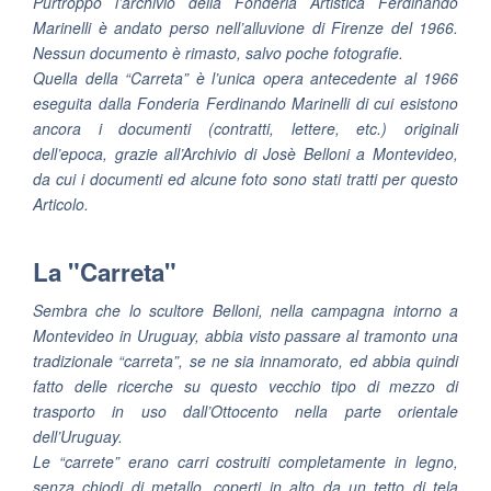
Purtroppo l’archivio della
Fonderia Artistica Ferdinando
Marinelli
è andato perso nell’alluvione di Firenze del 1966.
Nessun documento è rimasto, salvo poche fotografie.
Quella della “Carreta” è l’unica opera antecedente al 1966
eseguita dalla Fonderia Ferdinando Marinelli di cui esistono
ancora i documenti (contratti, lettere, etc.) originali
dell’epoca, grazie all’Archivio di Josè Belloni a Montevideo,
da cui i documenti ed alcune foto sono stati tratti per questo
Articolo.
La "Carreta"
Sembra che lo scultore Belloni, nella campagna intorno a
Montevideo in Uruguay, abbia visto passare al tramonto una
tradizionale “carreta”, se ne sia innamorato, ed abbia quindi
fatto delle ricerche su questo vecchio tipo di mezzo di
trasporto in uso dall’Ottocento nella parte orientale
dell’Uruguay.
Le “carrete” erano carri costruiti completamente in legno,
senza chiodi di metallo, coperti in alto da un tetto di tela