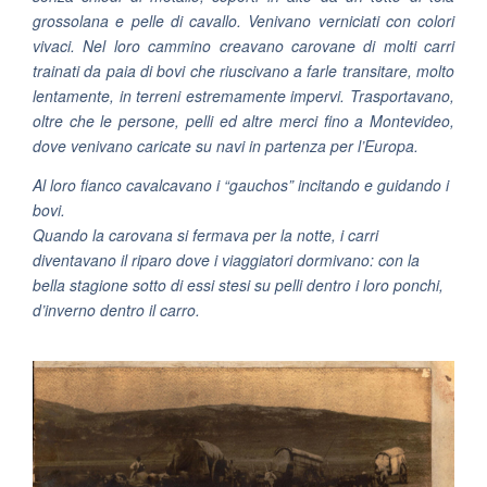
grossolana e pelle di cavallo. Venivano verniciati con colori
vivaci. Nel loro cammino creavano carovane di molti carri
trainati da paia di bovi che riuscivano a farle transitare, molto
lentamente, in terreni estremamente impervi. Trasportavano,
oltre che le persone, pelli ed altre merci fino a Montevideo,
dove venivano caricate su navi in partenza per l’Europa.
Al loro fianco cavalcavano i “gauchos” incitando e guidando i
bovi.
Quando la carovana si fermava per la notte, i carri
diventavano il riparo dove i viaggiatori dormivano: con la
bella stagione sotto di essi stesi su pelli dentro i loro ponchi,
d’inverno dentro il carro.