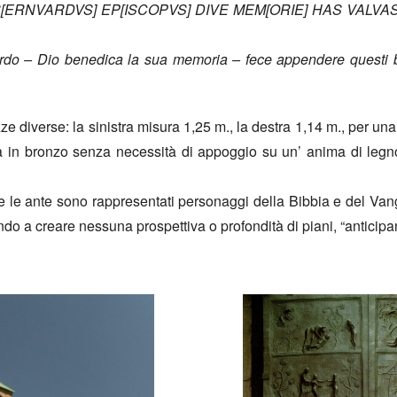
B[ERNVARDVS] EP[ISCOPVS] DIVE MEM[ORIE] HAS VALVAS 
do – Dio benedica la sua memoria – fece appendere questi bat
e diverse: la sinistra misura 1,25 m., la destra 1,14 m., per un
a in bronzo senza necessità di appoggio su un’ anima di legno
e le ante sono rappresentati personaggi della Bibbia e del Vangel
endo a creare nessuna prospettiva o profondità di piani, “anticipa