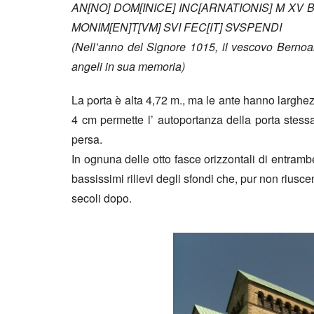
AN[NO] DOM[INICE] INC[ARNATIONIS] M XV 
MONIM[EN]T[VM] SVI FEC[IT] SVSPENDI
(Nell’anno del Signore 1015, il vescovo Bernoar
angeli in sua memoria)
La porta è alta 4,72 m., ma le ante hanno larghezz
4 cm permette l’ autoportanza della porta stess
persa.
In ognuna delle otto fasce orizzontali di entramb
bassissimi rilievi degli sfondi che, pur non riusc
secoli dopo.