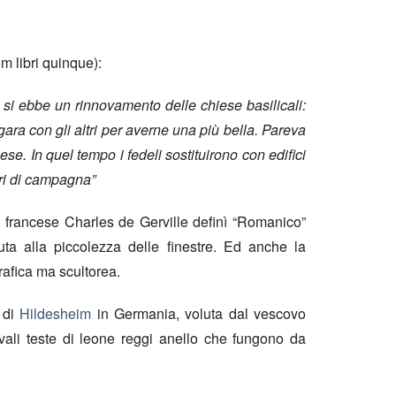
m libri quinque):
, si ebbe un rinnovamento delle chiese basilicali:
ara con gli altri per averne una più bella. Pareva
se. In quel tempo i fedeli sostituirono con edifici
tori di campagna”
o francese Charles de Gerville definì “Romanico”
uta alla piccolezza delle finestre. Ed anche la
rafica ma scultorea.
 di
Hildesheim
in Germania, voluta dal vescovo
vali teste di leone reggi anello che fungono da