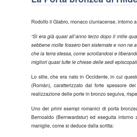
Rodolfo il Glabro, monaco cluniacense, intorno al
“Si era già quasi all’anno terzo dopo il mille qu
sebbene molte fossero ben sistemate e non ne aves
che la terra stessa, come scrollandosi e liberando
migliori quasi tutte le chiese delle sedi episcopali
Lo stile, che era nato in Occidente, in cui que
(Romàn), caratterizzato dal forte spessore dei
realizzazione delle porte in bronzo seguiva, rispe
Uno dei primi esempi romanici di porta bronzea
Bernoaldo (Bernwardstur) ed eseguita intorno a
maniglie, come si deduce dalla scritta: