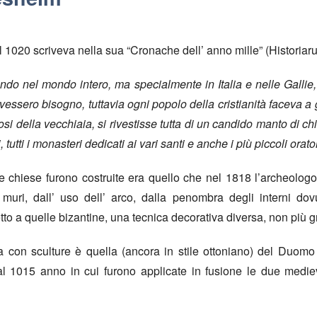
 1020 scriveva nella sua “Cronache dell’ anno mille” (Historiaru
ando nel mondo intero, ma specialmente in Italia e nelle Gallie
sero bisogno, tuttavia ogni popolo della cristianità faceva a g
si della vecchiaia, si rivestisse tutta di un candido manto di chie
, tutti i monasteri dedicati ai vari santi e anche i più piccoli ora
ste chiese furono costruite era quello che nel 1818 l’archeolog
 muri, dall’ uso dell’ arco, dalla penombra degli interni dov
tto a quelle bizantine, una tecnica decorativa diversa, non più g
 con sculture è quella (ancora in stile ottoniano) del Duomo
l 1015 anno in cui furono applicate in fusione le due medie