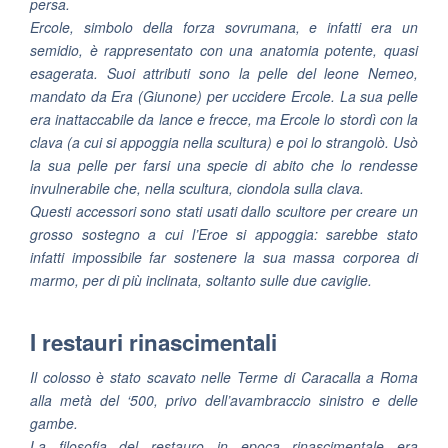
persa.
Ercole, simbolo della forza sovrumana, e infatti era un
semidio, è rappresentato con una anatomia potente, quasi
esagerata. Suoi attributi sono la pelle del leone Nemeo,
mandato da Era (Giunone) per uccidere Ercole. La sua pelle
era inattaccabile da lance e frecce, ma Ercole lo stordì con la
clava (a cui si appoggia nella scultura) e poi lo strangolò. Usò
la sua pelle per farsi una specie di abito che lo rendesse
invulnerabile che, nella scultura, ciondola sulla clava.
Questi accessori sono stati usati dallo scultore per creare un
grosso sostegno a cui l’Eroe si appoggia: sarebbe stato
infatti impossibile far sostenere la sua massa corporea di
marmo, per di più inclinata, soltanto sulle due caviglie.
I restauri rinascimentali
Il colosso è stato scavato nelle Terme di Caracalla a Roma
alla metà del ‘500, privo dell’avambraccio sinistro e delle
gambe.
La filosofia del restauro in epoca rinascimentale era