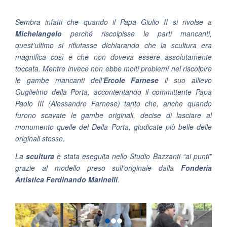
Sembra infatti che quando il Papa Giulio II si rivolse a
Michelangelo
perché riscolpisse le parti mancanti,
quest’ultimo si rifiutasse dichiarando che la scultura era
magnifica così e che non doveva essere assolutamente
toccata. Mentre invece non ebbe molti problemi nel riscolpire
le gambe mancanti dell’
Ercole Farnese
il suo allievo
Guglielmo della Porta, accontentando il committente Papa
Paolo III (Alessandro Farnese) tanto che, anche quando
furono scavate le gambe originali, decise di lasciare al
monumento quelle del Della Porta, giudicate più belle delle
originali stesse.
La
scultura
è stata eseguita nello
Studio Bazzanti
“ai punti”
grazie al modello preso sull’originale dalla
Fonderia
Artistica Ferdinando Marinelli
.