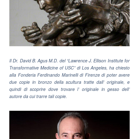
Il Dr. David B. Agus M.D. del “
Lawrence J. Ellison Institute for
Transformative Medicine of USC”
di Los Angeles, ha chiesto
alla Fonderia Ferdinando Marinelli di Firenze di poter avere
due copie in bronzo della scultura tratte dall’ originale, e
quindi di scoprire dove trovare l’ originale in gesso dell’
autore da cui trarre tali copie.