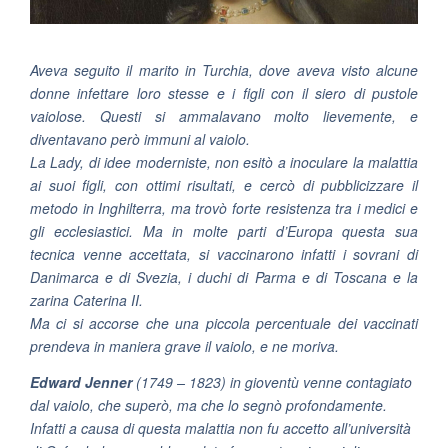
Aveva seguito il marito in Turchia, dove aveva visto alcune
donne infettare loro stesse e i figli con il siero di pustole
vaiolose. Questi si ammalavano molto lievemente, e
diventavano però immuni al vaiolo.
La Lady, di idee moderniste, non esitò a inoculare la malattia
ai suoi figli, con ottimi risultati, e cercò di pubblicizzare il
metodo in Inghilterra, ma trovò forte resistenza tra i medici e
gli ecclesiastici. Ma in molte parti d’Europa questa sua
tecnica venne accettata, si vaccinarono infatti i sovrani di
Danimarca e di Svezia, i duchi di Parma e di Toscana e la
zarina Caterina II.
Ma ci si accorse che una piccola percentuale dei vaccinati
prendeva in maniera grave il vaiolo, e ne moriva.
Edward Jenner
(1749 – 1823) in gioventù venne contagiato
dal vaiolo, che superò, ma che lo segnò profondamente.
Infatti a causa di questa malattia non fu accetto all’università