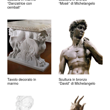
“Danzatrice con
“Mosè” di Michelangelo
cembali”
Tavolo decorato in
Scultura in bronzo
marmo
“David” di Michelangelo