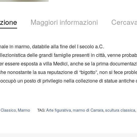
zione
Maggiori informazioni
Cercava
nale in marmo, databile alla fine del I secolo a.C.
ezionistica delle grandi famiglie presenti in città, venne probab
er essere esposta a villa Medici, anche se la prima documentazi
 che nonostante la sua reputazione di “bigotto”, non si fece prob
 occupò un posto di privilegio nella collezione di statue antiche d
Classico
Marmo
Arte figurativa
marmo di Carrara
scultura classica
,
,
TAG:
,
,
,