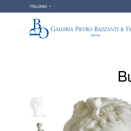
ITALIANO
B