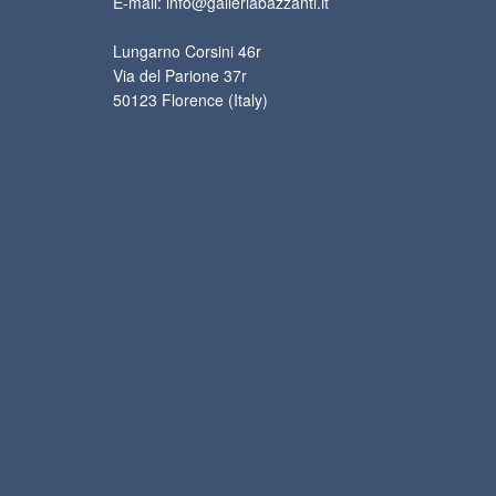
E-mail: info@galleriabazzanti.it
Lungarno Corsini 46r
Via del Parione 37r
50123 Florence (Italy)