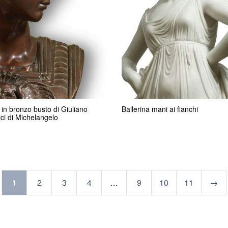
 in bronzo busto di Giuliano
Ballerina mani ai fianchi
ci di Michelangelo
1
2
3
4
…
9
10
11
→