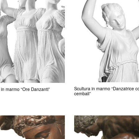
Scultura in marmo “Danzatrice c
 in marmo “Ore Danzanti”
cembali”