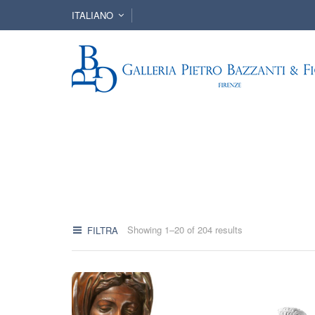
ITALIANO
Showing 1–20 of 204 results
FILTRA