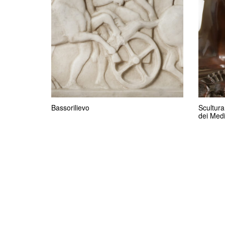
Bassorilievo
Scultura
dei Medi