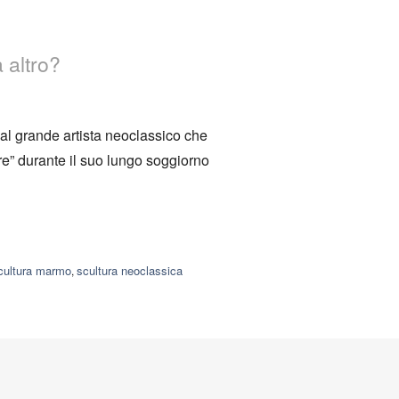
 altro?
l grande artista neoclassico che
re” durante il suo lungo soggiorno
cultura marmo
scultura neoclassica
,