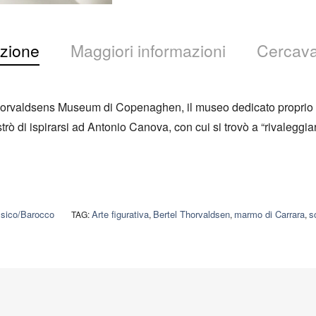
zione
Maggiori informazioni
Cercava
Thorvaldsens Museum di Copenaghen, il museo dedicato proprio a
rò di ispirarsi ad Antonio Canova, con cui si trovò a “rivaleggia
sico/Barocco
Arte figurativa
Bertel Thorvaldsen
marmo di Carrara
s
TAG:
,
,
,