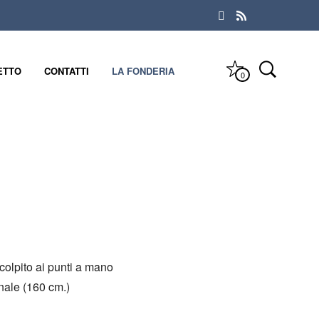
ETTO
CONTATTI
LA FONDERIA
0
olpito ai punti a mano
nale (160 cm.)