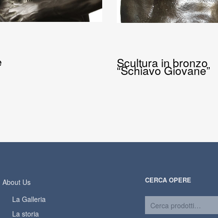
è
Scultura in bronzo
“Schiavo Giovane”
CERCA OPERE
About Us
La Galleria
La storia