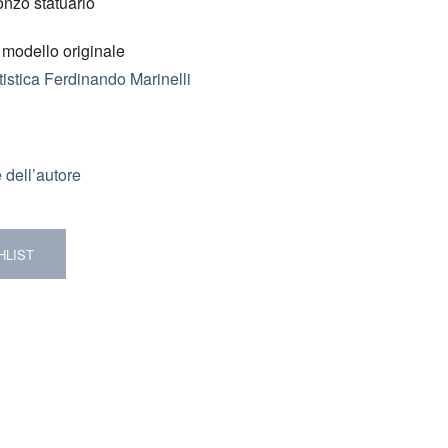
onzo statuario
a modello originale
istica Ferdinando Marinelli
 dell’autore
HLIST