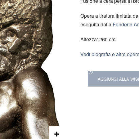
Fusione a cera persa in br
Opera a tiratura limitata d
eseguita dalla
Fonderia Art
Altezza: 260 cm.
Vedi biografia e altre opere
AGGIUNGI ALLA WIS