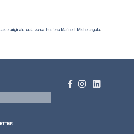
calco originale
cera persa
Fusione Marinelli
Michelangelo
,
,
,
,
LETTER