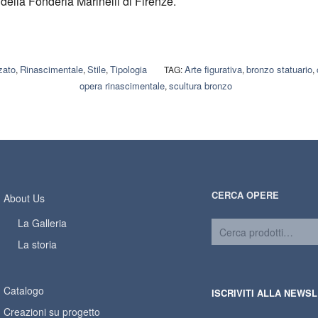
della Fonderia Marinelli di Firenze.
zato
Rinascimentale
Stile
Tipologia
Arte figurativa
bronzo statuario
,
,
,
TAG:
,
,
opera rinascimentale
scultura bronzo
,
CERCA OPERE
About Us
La Galleria
La storia
Catalogo
ISCRIVITI ALLA NEWS
Creazioni su progetto