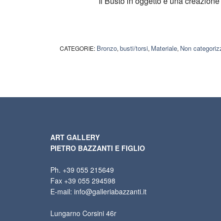
Il Busto in oggetto è una creazione 
Bronzo
busti/torsi
Materiale
Non categoriz
CATEGORIE:
,
,
,
ART GALLERY
PIETRO BAZZANTI E FIGLIO
Ph. +39 055 215649
Fax +39 055 294598
E-mail: info@galleriabazzanti.it
Lungarno Corsini 46r