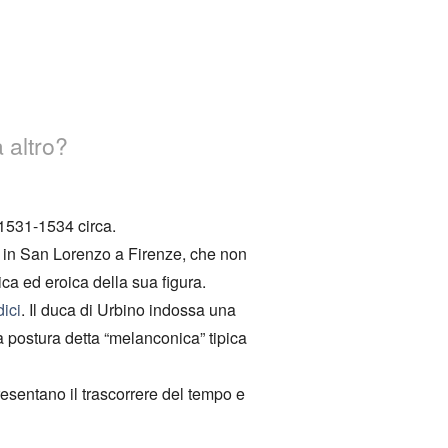
 altro?
l 1531-1534 circa.
a in San Lorenzo a Firenze, che non
ica ed eroica della sua figura.
ici
. Il duca di Urbino indossa una
ta postura detta “melanconica” tipica
resentano il trascorrere del tempo e