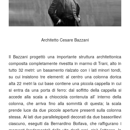
Architetto Cesare Bazzani
Il Bazzani progettò una importante struttura architettonica
composita completamente rivestita in marmo di Trani, alto in
tutto 32 metri: un basamento rialzato con i lati minori tondi,
su cui insistono tre elementi: al centro una colonna dorica
alta 22 metri la cui base contiene una piccola cappella in cui
si entra da una porta di ferro: dal soffitto della cappella si
accede alla scala a chiocciola contenuta all’ interno della
colonna, che arriva fino alla sommità di questa; la scala
prende luce da due piccole aperture presenti sulla colonna
stessa. Ai lati due parallelepipedi decorati da due bassorilievi
ciascuno, eseguiti da Bernardino Boifava, che raffigurano i
momenti fondamentali della vita degli eroi, cioè l’attacco, la