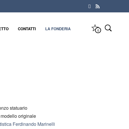
ETTO
CONTATTI
LA FONDERIA
0
onzo statuario
a modello originale
istica Ferdinando Marinelli