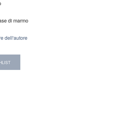
o
base di marmo
re dell'autore
HLIST