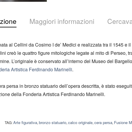
zione
Maggiori informazioni
Cercava
a al Cellini da Cosimo I de’ Medici e realizzata tra il 1545 e il
ini creò le quattro figure mitologiche legate al mito di Perseo, tr
lmine. L’originale è conservato all’interno del Museo del Bargello
eria Artistica Ferdinando Marinelli
.
era persa in bronzo statuario dell’opera descritta, è stato esegui
ione della Fonderia Artistica Ferdinando Marinelli.
Arte figurativa
bronzo statuario
calco originale
cera persa
Fusione Ma
TAG:
,
,
,
,