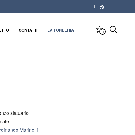
ETTO
CONTATTI
LA FONDERIA
0
onzo statuario
inale
rdinando Marinelli