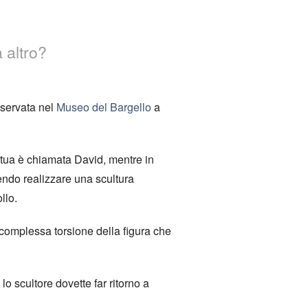
 altro?
nservata nel
Museo del Bargello
a
tatua è chiamata David, mentre in
endo realizzare una scultura
llo.
complessa torsione della figura che
o scultore dovette far ritorno a