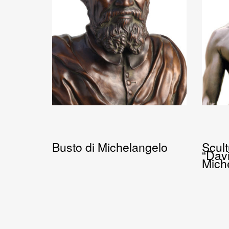
Busto di Michelangelo
Scult
“Davi
Mich