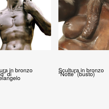
ura in bronzo
Scultura in bronzo
d” di
“Notte” (busto)
elangelo