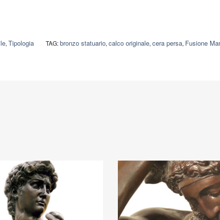
ile
Tipologia
bronzo statuario
calco originale
cera persa
Fusione Mari
,
TAG:
,
,
,