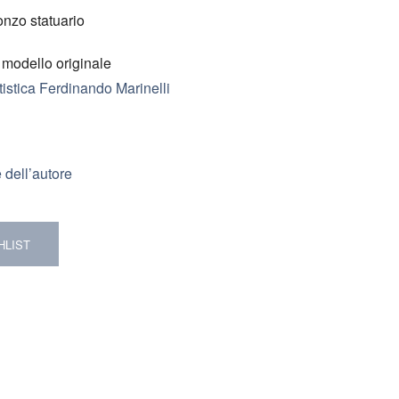
onzo statuario
a modello originale
istica Ferdinando Marinelli
 dell’autore
HLIST