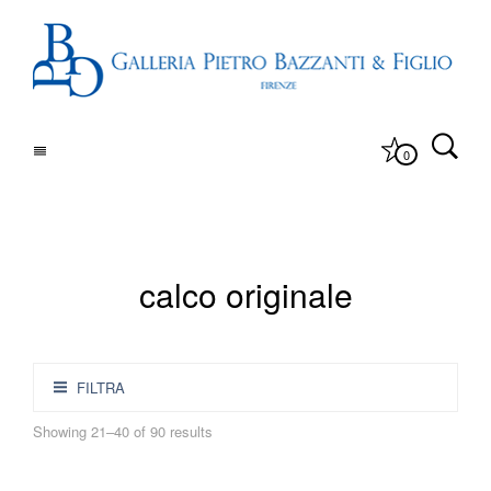
0
calco originale
FILTRA
Showing 21–40 of 90 results