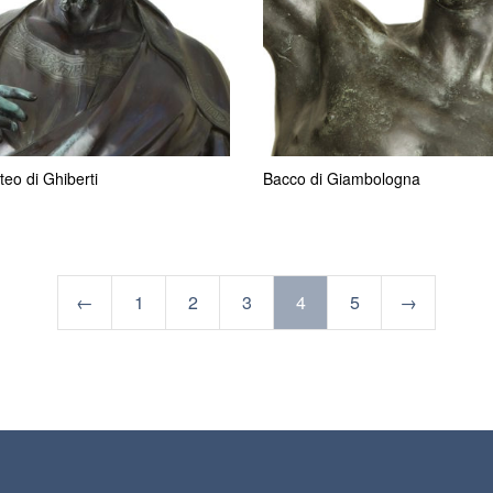
eo di Ghiberti
Bacco di Giambologna
←
1
2
3
4
5
→