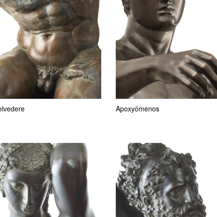
elvedere
Apoxyómenos