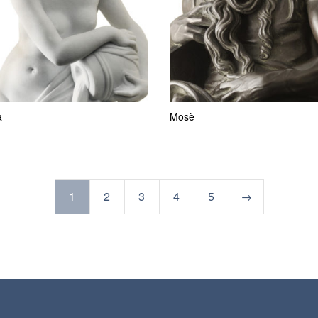
a
Mosè
1
2
3
4
5
→