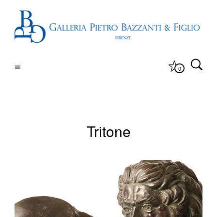
0
Tritone