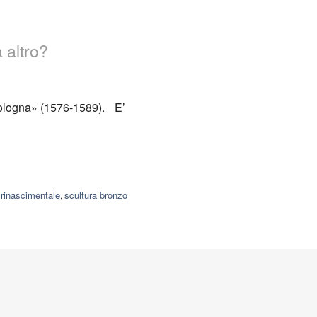
 altro?
mbologna» (1576-1589). E’
 rinascimentale
scultura bronzo
,