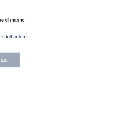
ase di marmo
re dell’autore
HLIST