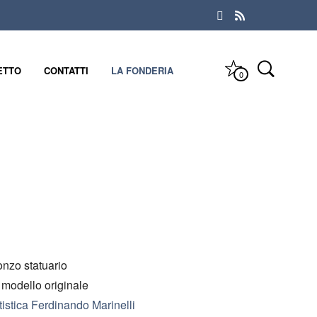
ETTO
CONTATTI
LA FONDERIA
0
onzo statuario
a modello originale
istica Ferdinando Marinelli