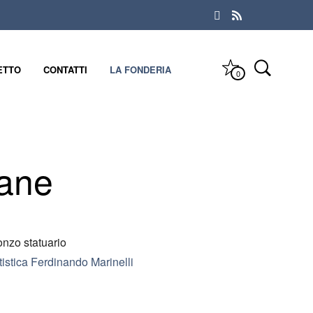
ETTO
CONTATTI
LA FONDERIA
0
cane
onzo statuario
istica Ferdinando Marinelli